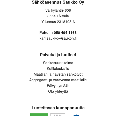
Sähköasennus Saukko Oy
Välikyläntie 608
85540 Nivala
Y-tunnus 2318108-6
Puhelin 050 494 1168
kari.saukko@saukon.fi
Palvelut ja tuotteet
Sähkösuunnitelma
Kotitalouksille
Maatilan ja navetan sähkötyöt
Aggregaatti ja varavoima maatilalle
Päivystys 24h
Ota yhteyttä
Luotettavaa kumppanuutta