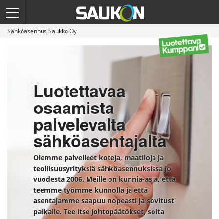
Sähköasennus Saukko Oy
Luotettavaa
osaamista
palvelevalta
sähköasentajalta
Olemme palvelleet koteja, maatiloja ja
teollisuusyrityksiä sähköasennuksissa jo
vuodesta 2006. Meille on kunnia-asia, että
teemme työmme kunnolla ja että
asentajamme saapuu nopeasti ja sovitusti
paikalle. Tee itse johtopäätökset, soita