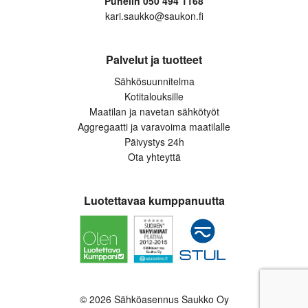
Puhelin 050 494 1168
kari.saukko@saukon.fi
Palvelut ja tuotteet
Sähkösuunnitelma
Kotitalouksille
Maatilan ja navetan sähkötyöt
Aggregaatti ja varavoima maatilalle
Päivystys 24h
Ota yhteyttä
Luotettavaa kumppanuutta
© 2026 Sähköasennus Saukko Oy