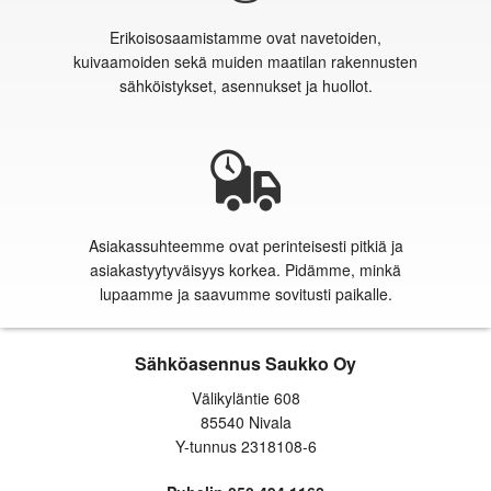
Erikoisosaamistamme ovat navetoiden,
kuivaamoiden sekä muiden maatilan rakennusten
sähköistykset, asennukset ja huollot.
Asiakassuhteemme ovat perinteisesti pitkiä ja
asiakastyytyväisyys korkea. Pidämme, minkä
lupaamme ja saavumme sovitusti paikalle.
Sähköasennus Saukko Oy
Välikyläntie 608
85540 Nivala
Y-tunnus 2318108-6