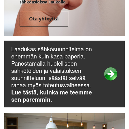
sähköasioissa Saukolle.
Ota yhteyttä
Laadukas sähkösuunnitelma on
enemmän kuin kasa paperia.
Panostamalla huolelliseen
sähkötöiden ja valaistuksen
suunnitteluun, säästät selvää
rahaa myös toteutusvaiheessa.
Lue tästä, kuinka me teemme
sen paremmin.